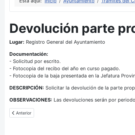
Está aquí:
Inicio
Ayuntamiento
Trámites del 
Devolución parte pr
Lugar:
Registro General del Ayuntamiento
Documentación:
- Solicitud por escrito.
- Fotocopia del recibo del año en curso pagado.
- Fotocopia de la baja presentada en la Jefatura Provin
DESCRIPCIÓN:
Solicitar la devolución de la parte pr
OBSERVACIONES:
Las devoluciones serán por periodos
Artículo anterior: Exención de Vehículos de uso Agrícola
Anterior