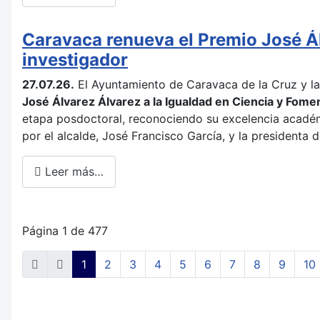
Caravaca renueva el Premio José Álv
investigador
27.07.26.
El Ayuntamiento de Caravaca de la Cruz y l
José Álvarez Álvarez a la Igualdad en Ciencia y Fome
etapa posdoctoral, reconociendo su excelencia académi
por el alcalde, José Francisco García, y la presidenta 
Leer más…
Página 1 de 477
1
2
3
4
5
6
7
8
9
10